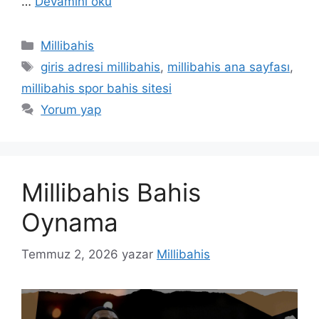
…
Devamını oku
Kategoriler
Millibahis
Etiketler
giris adresi millibahis
,
millibahis ana sayfası
,
millibahis spor bahis sitesi
Yorum yap
Millibahis Bahis
Oynama
Temmuz 2, 2026
yazar
Millibahis