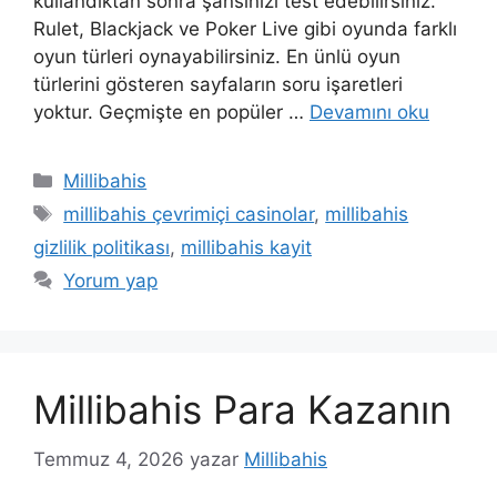
kullandıktan sonra şansınızı test edebilirsiniz.
Rulet, Blackjack ve Poker Live gibi oyunda farklı
oyun türleri oynayabilirsiniz. En ünlü oyun
türlerini gösteren sayfaların soru işaretleri
yoktur. Geçmişte en popüler …
Devamını oku
Kategoriler
Millibahis
Etiketler
millibahis çevrimiçi casinolar
,
millibahis
gizlilik politikası
,
millibahis kayit
Yorum yap
Millibahis Para Kazanın
Temmuz 4, 2026
yazar
Millibahis