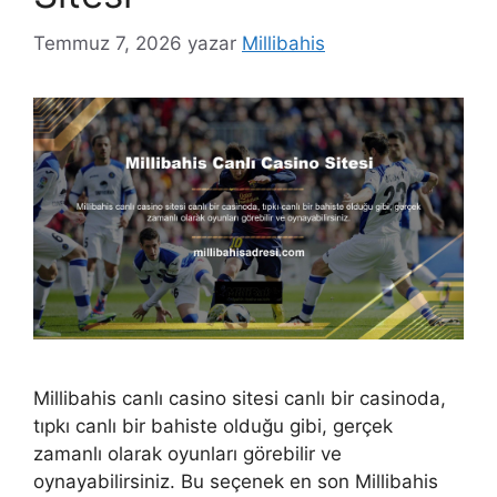
Temmuz 7, 2026
yazar
Millibahis
Millibahis canlı casino sitesi canlı bir casinoda,
tıpkı canlı bir bahiste olduğu gibi, gerçek
zamanlı olarak oyunları görebilir ve
oynayabilirsiniz. Bu seçenek en son Millibahis