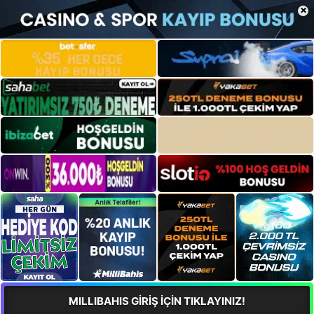
×
MILLIBAHIS GİRİŞ İÇİN TIKLAYINIZ!