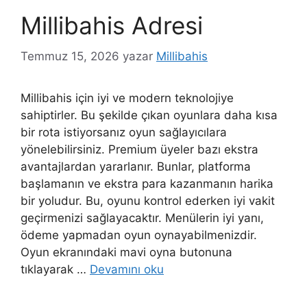
Millibahis Adresi
Temmuz 15, 2026
yazar
Millibahis
Millibahis için iyi ve modern teknolojiye
sahiptirler. Bu şekilde çıkan oyunlara daha kısa
bir rota istiyorsanız oyun sağlayıcılara
yönelebilirsiniz. Premium üyeler bazı ekstra
avantajlardan yararlanır. Bunlar, platforma
başlamanın ve ekstra para kazanmanın harika
bir yoludur. Bu, oyunu kontrol ederken iyi vakit
geçirmenizi sağlayacaktır. Menülerin iyi yanı,
ödeme yapmadan oyun oynayabilmenizdir.
Oyun ekranındaki mavi oyna butonuna
tıklayarak …
Devamını oku