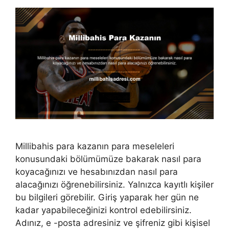
Millibahis para kazanın para meseleleri
konusundaki bölümümüze bakarak nasıl para
koyacağınızı ve hesabınızdan nasıl para
alacağınızı öğrenebilirsiniz. Yalnızca kayıtlı kişiler
bu bilgileri görebilir. Giriş yaparak her gün ne
kadar yapabileceğinizi kontrol edebilirsiniz.
Adınız, e -posta adresiniz ve şifreniz gibi kişisel