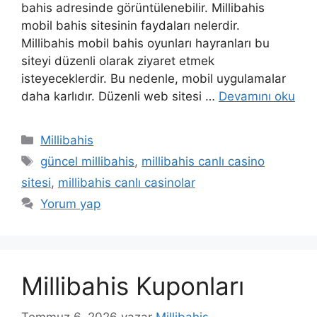
bahis adresinde görüntülenebilir. Millibahis
mobil bahis sitesinin faydaları nelerdir.
Millibahis mobil bahis oyunları hayranları bu
siteyi düzenli olarak ziyaret etmek
isteyeceklerdir. Bu nedenle, mobil uygulamalar
daha karlıdır. Düzenli web sitesi …
Devamını oku
Kategoriler
Millibahis
Etiketler
güncel millibahis
,
millibahis canlı casino
sitesi
,
millibahis canlı casinolar
Yorum yap
Millibahis Kuponları