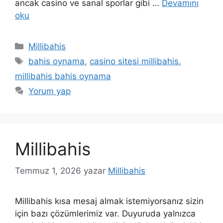
ancak casino ve sanal sporlar gibi …
Devamını
oku
Kategoriler
Millibahis
Etiketler
bahis oynama
,
casino sitesi millibahis
,
millibahis bahis oynama
Yorum yap
Millibahis
Temmuz 1, 2026
yazar
Millibahis
Millibahis kısa mesaj almak istemiyorsanız sizin
için bazı çözümlerimiz var. Duyuruda yalnızca