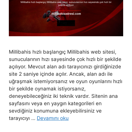
Millibahis hızlı başlangıç Millibahis web sitesi,
sunucularının hızı sayesinde çok hızlı bir şekilde
açılıyor. Mevcut alan adı tarayıcınızı girdiğinizde
site 2 saniye içinde açılır. Ancak, alan adı ile
uğraşmak istemiyorsanız ve oyun oyunlarını hızlı
bir şekilde oynamak istiyorsanız,
deneyebileceğiniz iki teknik vardır. Sitenin ana
sayfasını veya en yaygın kategorileri en
sevdiğiniz konumuna ekleyebilirsiniz ve
tarayıcıyı …
Devamını oku