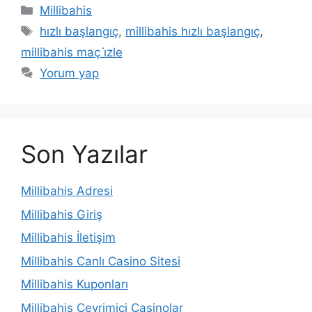
Kategoriler
Millibahis
Etiketler
hızlı başlangıç
,
millibahis hızlı başlangıç
,
millibahis maç i̇zle
Yorum yap
Son Yazılar
Millibahis Adresi
Millibahis Giriş
Millibahis İletişim
Millibahis Canlı Casino Sitesi
Millibahis Kuponları
Millibahis Çevrimiçi Casinolar