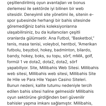
çeşitlendirilmiş oyun avantajları ve bonus
derlemesi ile sektörde iyi bilinen bir web
sitesidir. Deneyimli site yönetimi ile, sitenin e-
spor şubesinde herhangi bir bahis sitesinde
göremediğiniz bahis koleksiyonlarına
ulaşabilirsiniz, bu da kullanıcıları çeşitli
oranlarda gülümsetir. Ana Futbol, “Basketbol,”
tenis, masa tenisi, voleybol, hentbol, “Amerikan
futbolu, beyzbol, hokey, badminton, bilardo,
bandy, hokey, boks, su topu, sörf, mMA, golf,
formül 1 ve dota2, dota2, dota2, sörf
yapabiliyor. Site, Millibahis Web Sitesi. Millibahis
web sitesi, Millibahis web sitesi, Millibahis Site
ile Hile ve Para Hile Yapan Casino Siteleri.
Bunun nedeni, kalite tutumu nedeniyle tercih
edilen bahis sitesi haline gelmesidir Millibahis
oyun sektörüne girdiğinden beri güvenilir
bahisler yapma imkanı sağlamıştır. Millibahis,