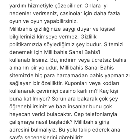
yardım hizmetiyle çözebilirler. Onlara iyi
nedenler verirseniz, casinolar için daha fazla
oyun ve oyun yapabilirsiniz.
Millibahis gizliliğinize saygı duyar ve kişisel
bilgilerinizi kimseye vermez. Gizlilik
politikamızda söylediğimiz şey budur. Sitemizi
denemek için Millibahis Sanal Bahis’i
kullanabilirsiniz. Bu, indirim veya ücretsiz bahis
almanın bir yoludur. Millibahis Sanal Bahis
sitemizde hiç para harcamadan bahis yapmanızı
sağlayan bir özelliktir. Kuponları veya kodları
kullanarak çevrimiçi casino karlı mı? Kaç kişi
buna katılmıyor? Sorunlara bakarak çok şey
öğrenebilirsiniz ve bazı insanlar bunu çok
heyecan verici bulacaktır. Cep telefonlarıyla
çalışmaya nasıl başladık? Millibahis giriş
adresini bulmalıyız. Bu yolu takip ederek ana
sayfa seçeneklerini görebiliriz.