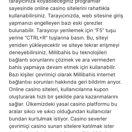
tarayıcınıza koyabileceğiniz programlar
sayesinde online casino sitelerini rahatlıkla
kullanabilirsiniz. Tarayıcınızda, web sitesine giriş
yapmanızı engelleyen bazı eski çerezler
bulunabilir. Tarayıcıyı yenilemek için “F5” tuşu
yerine “CTRL+R” tuşlarına basın. Bu, siteyi
yeniden yükleyecektir ve siteye tekrar erişmeyi
deneyebilirsiniz. Millibahis bu teknolojileri
bağlantı sorunlarını çözmek ve ara vermeden
bahis yapmaya devam etmek için kullanabilir.
Bazı kişiler çevrimiçi olarak Millibahis internet
bağlantısı sorunları hakkında geri bildirim arıyor.
Online casino siteleri, kullanıcılarına kupon
oluşturarak hızlı bir şekilde para kazanmalarını
sağlar. Ülkemizdeki yasal casino platformu bu
aralar sıkıcı ve sıkıcı olduğundan kullanıcılar
bundan kurtulmak istiyor. Casino severler
çevrimiçi casino sunan sitelere katılmak ister