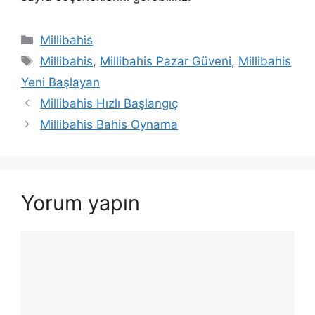
Kategoriler
Millibahis
Etiketler
Millibahis
,
Millibahis Pazar Güveni
,
Millibahis
Yeni Başlayan
Millibahis Hızlı Başlangıç
Millibahis Bahis Oynama
Yorum yapın
Yorum