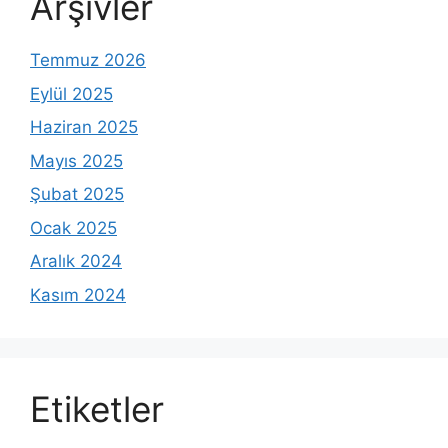
Arşivler
Temmuz 2026
Eylül 2025
Haziran 2025
Mayıs 2025
Şubat 2025
Ocak 2025
Aralık 2024
Kasım 2024
Etiketler