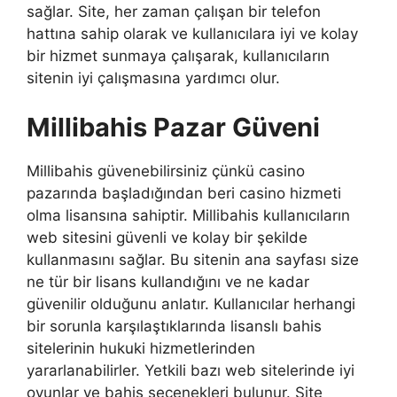
sağlar. Site, her zaman çalışan bir telefon
hattına sahip olarak ve kullanıcılara iyi ve kolay
bir hizmet sunmaya çalışarak, kullanıcıların
sitenin iyi çalışmasına yardımcı olur.
Millibahis Pazar Güveni
Millibahis güvenebilirsiniz çünkü casino
pazarında başladığından beri casino hizmeti
olma lisansına sahiptir. Millibahis kullanıcıların
web sitesini güvenli ve kolay bir şekilde
kullanmasını sağlar. Bu sitenin ana sayfası size
ne tür bir lisans kullandığını ve ne kadar
güvenilir olduğunu anlatır. Kullanıcılar herhangi
bir sorunla karşılaştıklarında lisanslı bahis
sitelerinin hukuki hizmetlerinden
yararlanabilirler. Yetkili bazı web sitelerinde iyi
oyunlar ve bahis seçenekleri bulunur. Site