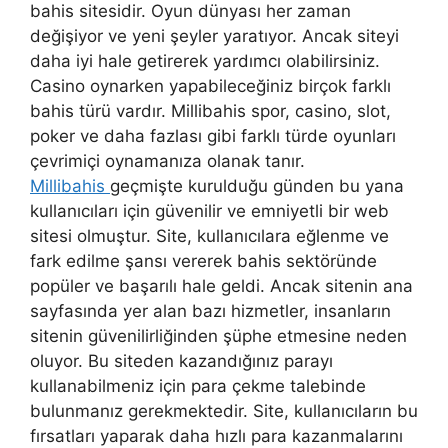
bahis sitesidir. Oyun dünyası her zaman
değişiyor ve yeni şeyler yaratıyor. Ancak siteyi
daha iyi hale getirerek yardımcı olabilirsiniz.
Casino oynarken yapabileceğiniz birçok farklı
bahis türü vardır. Millibahis spor, casino, slot,
poker ve daha fazlası gibi farklı türde oyunları
çevrimiçi oynamanıza olanak tanır.
Millibahis
geçmişte kurulduğu günden bu yana
kullanıcıları için güvenilir ve emniyetli bir web
sitesi olmuştur. Site, kullanıcılara eğlenme ve
fark edilme şansı vererek bahis sektöründe
popüler ve başarılı hale geldi. Ancak sitenin ana
sayfasında yer alan bazı hizmetler, insanların
sitenin güvenilirliğinden şüphe etmesine neden
oluyor. Bu siteden kazandığınız parayı
kullanabilmeniz için para çekme talebinde
bulunmanız gerekmektedir. Site, kullanıcıların bu
fırsatları yaparak daha hızlı para kazanmalarını