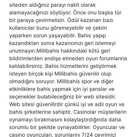
siteden aldığınız parayı nakit olarak
alamayacağınızı söylüyor. Önce onu başka tür
bir paraya çevirmelisin. Ödül kazanan bazı
kullanıcılar bunu göremeyebilir ve çekim
yaparken sorun yaşayabilir. Bahis yapıp
kazandıktan sonra kazancınızı geri istemeyi
unutmayın.Millibahis hakkındaki kötü geri
bildirimlerden endişe etmeden oyun forumlarına
katılabilirsiniz. Bahis hizmetlerini geliştirmek
isteyen birçok kişi Millibahis güvenilir olup
olmadığını soruyor. Millibahis spor ve diğer
etkinliklere bahis yapmak için iyi şanslar ve
seçenekler bulabileceğiniz bir web sitesidir.
Web sitesi güvenilirdir çünkü iyi ve adil oyun ve
bahis şirketlerine sahiptir. Casinolar müşterilerin
oynamayı bırakmasını kolaylaştırdığında daha
sorumlu bir şekilde oynayabilirler. Oyuncular ve
casino oyuncuları, sorunlarını 7/24 çevrimiçi