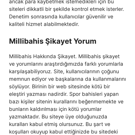
ancak para kaybetmek istemedikleri için bu
siteleri dikkatli bir şekilde kontrol etmek isterler.
Denetim sonrasında kullanıcılar güvenilir ve
kaliteli hizmet alabilmektedir.
Millibahis Şikayet Yorum
Millibahis Hakkında Şikayet. Millibahis şikayet
ve yorumlarını araştırdığımızda farklı yorumlarla
karşılaşabiliyoruz. Site, kullanıcılarının çoğunu
memnun ediyor ve başkalarına da kullanmalarını
söylüyor. Birinin bir web sitesinde kötü bir
eleştiri yazması nadirdir. Spor bahisleri yapan
bazı kişiler sitenin kurallarını beğenmemekte ve
bunların kaldırılması için kötü yorumlar
yazmaktadır. Bu siteye üye olduğunuzda
kuralları kabul etmiş olursunuz. Bu şart ve
koşulları okuyup kabul ettiğinizde bu sitedeki