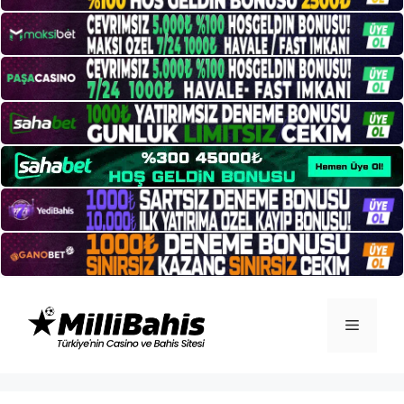
İçeriğe
atla
Menü