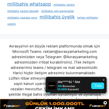
millibahis whatsapp
millibahis yardım
millibahis yardım desteği
millibahis yeni başlayanlar
millibahis üyelik
millibahis youtube yayın
twitter millibahis
yardım
Avrasya'nın en büyük reklam platformunda olmak için
Microsoft Teams:
reklam@avrasyamarketing.com
adresimizden veya Telegram: @Avrasyamarketing
adresimizden irtibat kurabilirsiniz. (Tek iletişim
adreslerimiz teams / telegram ve mail adresimizdir.
Harici hiçbir iletişim adresimiz bulunmamaktadır.
Lütfen itibar etmeyiniz.) Türkiye yasalarına göre 7258
sayılı kanun uyarınca yasa dışı bahis oynamanın
cezaları mevcuttur. Şu an bulunduğunuz site hiç bir
şekilde illegal bahis oyunları oynatmıyor ve oynamaya
aracı olmuyordur.
derinbet
|
betwoon
|
baynesine
|
×
betvoy
|
betgaranti
|
elitcasino
|
savoycasino
|
betmaks