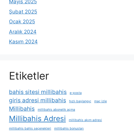
Mayıs 2025
Şubat 2025
Ocak 2025
Aralık 2024
Kasım 2024
Etiketler
bahis sitesi millibahis
e-posta
giris adresi millibahis
hızlı başlangıç
maç izle
Millibahis
millibahis abonelik açma
Millibahis Adresi
millibahis akım adresi
millibahis bahis seçenekleri
millibahis bonusları