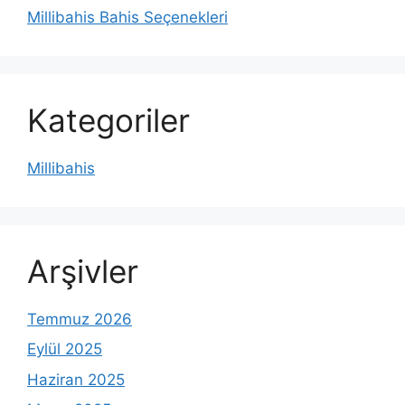
Millibahis Bahis Seçenekleri
Kategoriler
Millibahis
Arşivler
Temmuz 2026
Eylül 2025
Haziran 2025