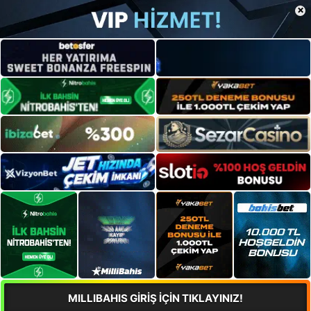
×
MILLIBAHIS GİRİŞ İÇİN TIKLAYINIZ!