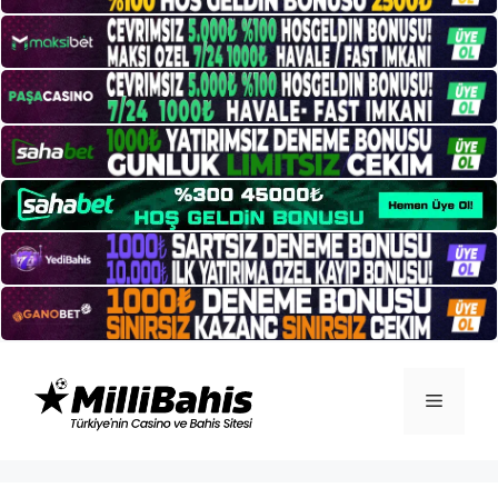
İçeriğe
atla
Menü