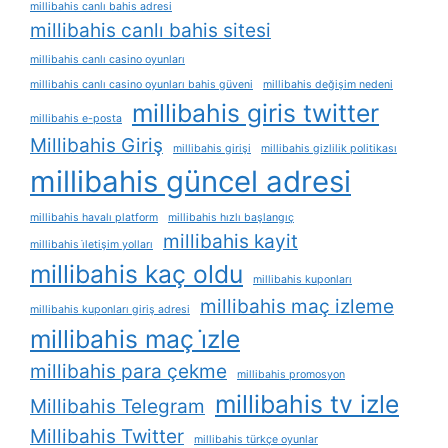
millibahis canlı bahis adresi
millibahis canlı bahis sitesi
millibahis canlı casino oyunları
millibahis canlı casino oyunları bahis güveni
millibahis değişim nedeni
millibahis giris twitter
millibahis e-posta
Millibahis Giriş
millibahis girişi
millibahis gizlilik politikası
millibahis güncel adresi
millibahis havalı platform
millibahis hızlı başlangıç
millibahis kayit
millibahis i̇letişim yolları
millibahis kaç oldu
millibahis kuponları
millibahis maç izleme
millibahis kuponları giriş adresi
millibahis maç i̇zle
millibahis para çekme
millibahis promosyon
millibahis tv izle
Millibahis Telegram
Millibahis Twitter
millibahis türkçe oyunlar