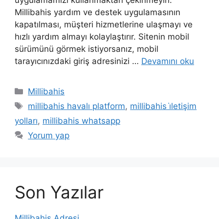
Millibahis yardım ve destek uygulamasının
kapatılması, müşteri hizmetlerine ulaşmayı ve
hızlı yardım almayı kolaylaştırır. Sitenin mobil
sürümünü görmek istiyorsanız, mobil
tarayıcınızdaki giriş adresinizi …
Devamını oku
Kategoriler
Millibahis
Etiketler
millibahis havalı platform
,
millibahis i̇letişim
yolları
,
millibahis whatsapp
Yorum yap
Son Yazılar
Millibahis Adresi