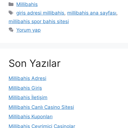
Kategoriler
Millibahis
Etiketler
giris adresi millibahis
,
millibahis ana sayfası
,
millibahis spor bahis sitesi
Yorum yap
Son Yazılar
Millibahis Adresi
Millibahis Giriş
Millibahis İletişim
Millibahis Canlı Casino Sitesi
Millibahis Kuponları
Millibahis Çevrimiçi Casinolar