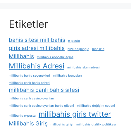
Etiketler
bahis sitesi millibahis
e-posta
giris adresi millibahis
hızlı başlangıç
maç izle
Millibahis
millibahis abonelik açma
Millibahis Adresi
millibahis akım adresi
millibahis bahis seçenekleri
millibahis bonusları
millibahis canlı bahis adresi
millibahis canlı bahis sitesi
millibahis canlı casino oyunları
millibahis canlı casino oyunları bahis güveni
millibahis değişim nedeni
millibahis giris twitter
millibahis e-posta
Millibahis Giriş
millibahis girişi
millibahis gizlilik politikası