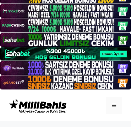
İçeriğe
atla
Menü