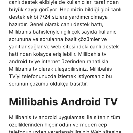
canlı destek ekibiyle de kullanıcıları tarafından
büyük saygı görüyor. Hepimizin bildiği gibi canlı
destek ekibi 7/24 sizlere yardımcı olmaya
hazırdır. Genel olarak canlı destek hattı,
Millibahis bahisleriyle ilgili çok sayıda kullanıcı
sorununa ve sorularına basit çözümler ve
yanıtlar sağlar ve web sitesindeki canlı destek
hattından kolayca erişilebilir. Millibahis tv
android tv’ye internet üzerinden rahatlıkla
Millibahis tv olarak ulaşabilirsiniz. Millibahis
TV’yi telefonunuzda izlemek istiyorsanız bu
sorunun çözümü oldukça basittir.
Millibahis Android TV
Millibahis tv android uygulaması ile sitenin tüm
özelliklerinden hiçbir ödün vermeden cep
telefonunuzdan yararlanabilirsiniz.Web sitesine