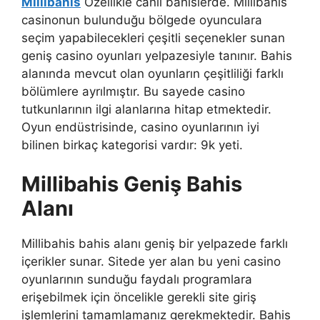
Millibahis
Özellikle canlı bahislerde. Millibahis
casinonun bulunduğu bölgede oyunculara
seçim yapabilecekleri çeşitli seçenekler sunan
geniş casino oyunları yelpazesiyle tanınır. Bahis
alanında mevcut olan oyunların çeşitliliği farklı
bölümlere ayrılmıştır. Bu sayede casino
tutkunlarının ilgi alanlarına hitap etmektedir.
Oyun endüstrisinde, casino oyunlarının iyi
bilinen birkaç kategorisi vardır: 9k yeti.
Millibahis Geniş Bahis
Alanı
Millibahis bahis alanı geniş bir yelpazede farklı
içerikler sunar. Sitede yer alan bu yeni casino
oyunlarının sunduğu faydalı programlara
erişebilmek için öncelikle gerekli site giriş
işlemlerini tamamlamanız gerekmektedir. Bahis