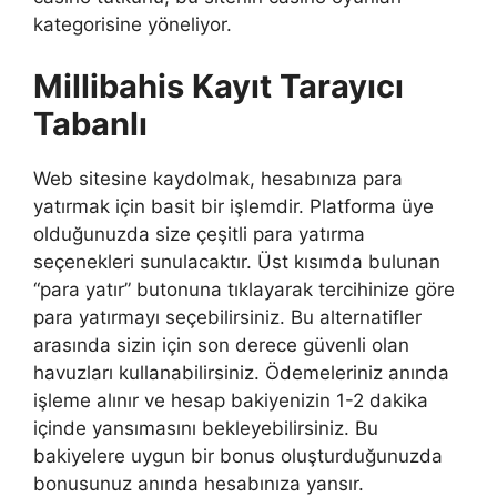
kategorisine yöneliyor.
Millibahis Kayıt Tarayıcı
Tabanlı
Web sitesine kaydolmak, hesabınıza para
yatırmak için basit bir işlemdir. Platforma üye
olduğunuzda size çeşitli para yatırma
seçenekleri sunulacaktır. Üst kısımda bulunan
“para yatır” butonuna tıklayarak tercihinize göre
para yatırmayı seçebilirsiniz. Bu alternatifler
arasında sizin için son derece güvenli olan
havuzları kullanabilirsiniz. Ödemeleriniz anında
işleme alınır ve hesap bakiyenizin 1-2 dakika
içinde yansımasını bekleyebilirsiniz. Bu
bakiyelere uygun bir bonus oluşturduğunuzda
bonusunuz anında hesabınıza yansır.