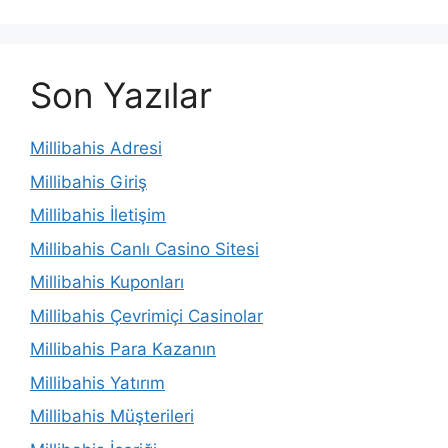
Son Yazılar
Millibahis Adresi
Millibahis Giriş
Millibahis İletişim
Millibahis Canlı Casino Sitesi
Millibahis Kuponları
Millibahis Çevrimiçi Casinolar
Millibahis Para Kazanın
Millibahis Yatırım
Millibahis Müşterileri