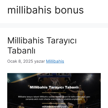
millibahis bonus
Millibahis Tarayıcı
Tabanlı
Ocak 8, 2025
yazar
Millibahis