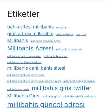
Etiketler
bahis sitesi millibahis
e-posta
giris adresi millibahis
hızlı başlangıç
maç izle
Millibahis
millibahis abonelik açma
Millibahis Adresi
millibahis akım adresi
millibahis bahis seçenekleri
millibahis bonusları
millibahis canlı bahis adresi
millibahis canlı bahis sitesi
millibahis canlı casino oyunları
millibahis canlı casino oyunları bahis güveni
millibahis değişim nedeni
millibahis giris twitter
millibahis e-posta
Millibahis Giriş
millibahis girişi
millibahis gizlilik politikası
millibahis güncel adresi