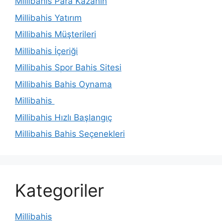
Millibahis Para Kazanın
Millibahis Yatırım
Millibahis Müşterileri
Millibahis İçeriği
Millibahis Spor Bahis Sitesi
Millibahis Bahis Oynama
Millibahis
Millibahis Hızlı Başlangıç
Millibahis Bahis Seçenekleri
Kategoriler
Millibahis