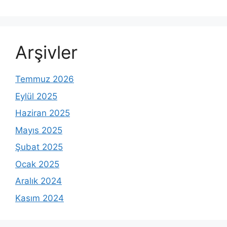
Arşivler
Temmuz 2026
Eylül 2025
Haziran 2025
Mayıs 2025
Şubat 2025
Ocak 2025
Aralık 2024
Kasım 2024