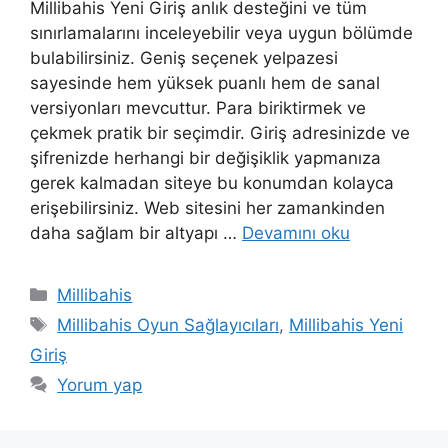
Millibahis Yeni Giriş anlık desteğini ve tüm
sınırlamalarını inceleyebilir veya uygun bölümde
bulabilirsiniz. Geniş seçenek yelpazesi
sayesinde hem yüksek puanlı hem de sanal
versiyonları mevcuttur. Para biriktirmek ve
çekmek pratik bir seçimdir. Giriş adresinizde ve
şifrenizde herhangi bir değişiklik yapmanıza
gerek kalmadan siteye bu konumdan kolayca
erişebilirsiniz. Web sitesini her zamankinden
daha sağlam bir altyapı …
Devamını oku
Kategoriler
Millibahis
Etiketler
Millibahis Oyun Sağlayıcıları
,
Millibahis Yeni
Giriş
Yorum yap