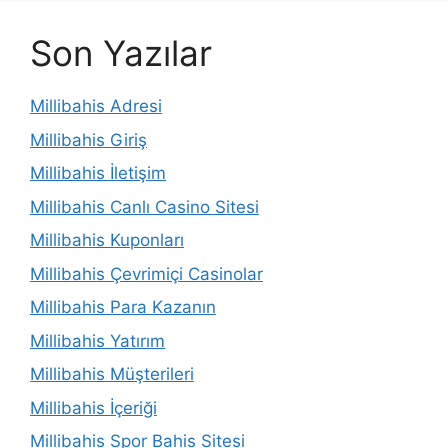
Son Yazılar
Millibahis Adresi
Millibahis Giriş
Millibahis İletişim
Millibahis Canlı Casino Sitesi
Millibahis Kuponları
Millibahis Çevrimiçi Casinolar
Millibahis Para Kazanın
Millibahis Yatırım
Millibahis Müşterileri
Millibahis İçeriği
Millibahis Spor Bahis Sitesi