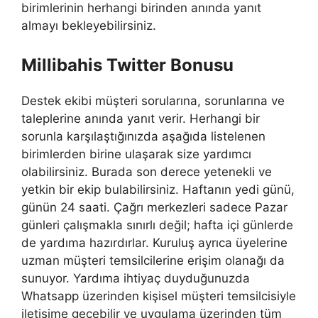
birimlerinin herhangi birinden anında yanıt
almayı bekleyebilirsiniz.
Millibahis Twitter Bonusu
Destek ekibi müşteri sorularına, sorunlarına ve
taleplerine anında yanıt verir. Herhangi bir
sorunla karşılaştığınızda aşağıda listelenen
birimlerden birine ulaşarak size yardımcı
olabilirsiniz. Burada son derece yetenekli ve
yetkin bir ekip bulabilirsiniz. Haftanın yedi günü,
günün 24 saati. Çağrı merkezleri sadece Pazar
günleri çalışmakla sınırlı değil; hafta içi günlerde
de yardıma hazırdırlar. Kuruluş ayrıca üyelerine
uzman müşteri temsilcilerine erişim olanağı da
sunuyor. Yardıma ihtiyaç duyduğunuzda
Whatsapp üzerinden kişisel müşteri temsilcisiyle
iletişime geçebilir ve uygulama üzerinden tüm