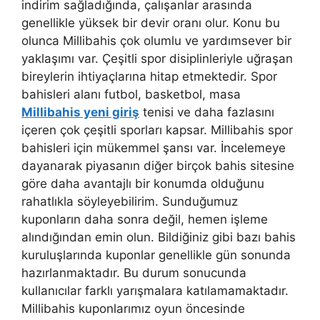
indirim sağladığında, çalışanlar arasında
genellikle yüksek bir devir oranı olur. Konu bu
olunca Millibahis çok olumlu ve yardımsever bir
yaklaşımı var. Çeşitli spor disiplinleriyle uğraşan
bireylerin ihtiyaçlarına hitap etmektedir. Spor
bahisleri alanı futbol, ​​basketbol, ​​masa
Millibahis yeni giriş
tenisi ve daha fazlasını
içeren çok çeşitli sporları kapsar. Millibahis spor
bahisleri için mükemmel şansı var. İncelemeye
dayanarak piyasanın diğer birçok bahis sitesine
göre daha avantajlı bir konumda olduğunu
rahatlıkla söyleyebilirim. Sunduğumuz
kuponların daha sonra değil, hemen işleme
alındığından emin olun. Bildiğiniz gibi bazı bahis
kuruluşlarında kuponlar genellikle gün sonunda
hazırlanmaktadır. Bu durum sonucunda
kullanıcılar farklı yarışmalara katılamamaktadır.
Millibahis kuponlarımız oyun öncesinde