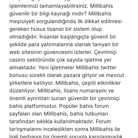
işlemlerinizi tamamlayabilirsiniz. Millibahis
güvenilir bir bilgi kaynağı mıdır? Millibahis
meşruiyeti sorgulandığında ilk dikkat edilmesi
gereken husus lisanslı bir sistem olup
olmadığıdır. İnsanlar başlangıçta güvenli bir
şekilde para yatırmalarına olanak tanıyan bir
web sitesinin güvencesini isterler. Çevrimiçi
casino sektöründe çok sayıda işletme yer
almaktadır. Yeni işletmeler
Millibahis twitter
bonusu
sürekli olarak pazara giriyor ve mevcut
şirketlere katılıyor. Millibahis, çeşitli etkinlikler
düzenliyor. Millibahis, lisans numarasını ve
önemli ayrıntıları sunan güvenilir bir çevrimiçi
bahis platformudur. Popüler bahis forum
sayfaları olan Millibahis, bahis tutkunları
tarafından sıklıkla kullanılmaktadır. Forum
tartışmalarını inceledikten sonra Millibahis ile
ilgili herhangi bir önemli sorunla karşılaşmadık.