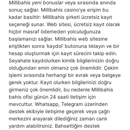
Millibahis yeni bonuslar
veya sırasında anında
sonuç sağlar. Millibahis casino’ya erişim bu
kadar basittir: Millibahis şirketi ücretsiz kayıt
seçeneği sunar. Web sitesi, ücretsiz kayıt olarak
hiçbir masraf ödemeden yolculuğunuza
başlamanızı sağlar. Millibahis web sitesine
eriştikten sonra ‘kaydol’ butonuna tıklayın ve bir
hesap oluşturmak için kayıt sürecini takip edin.
Seyahate kaydolurken kimlik bilgilerinizin doğru
olduğundan emin olmanız çok önemlidir. Çekim
işlemi sırasında herhangi bir evrak veya belgeye
gerek yoktur. Kayıt olurken bilgilerinizi doğru
girmeniz çok önemlidir, bu nedenle Millibahis
bahis ofisi günün 24 saati iletişim için
mevcuttur. Whatsapp, Telegram üzerinden
destek ekibiyle iletişime geçerek veya çağrı
merkezini arayarak dilediğiniz zaman canlı
yardım alabilirsiniz. Bahsettiğim destek