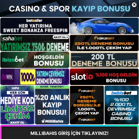
×
MILLIBAHIS GİRİŞ İÇİN TIKLAYINIZ!