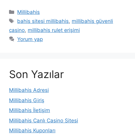
Kategoriler
Millibahis
Etiketler
bahis sitesi millibahis
,
millibahis güvenli
casino
,
millibahis rulet erişimi
Yorum yap
Son Yazılar
Millibahis Adresi
Millibahis Giriş
Millibahis İletişim
Millibahis Canlı Casino Sitesi
Millibahis Kuponları