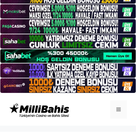
İçeriğe
atla
Menü