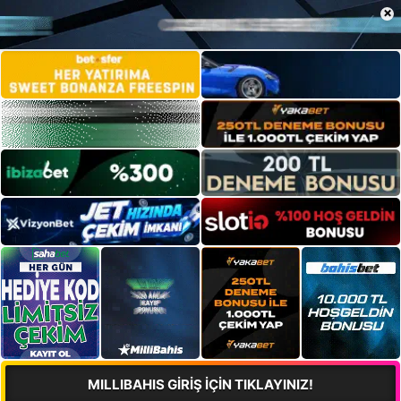
×
MILLIBAHIS GİRİŞ İÇİN TIKLAYINIZ!