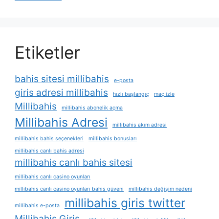
Etiketler
bahis sitesi millibahis
e-posta
giris adresi millibahis
hızlı başlangıç
maç izle
Millibahis
millibahis abonelik açma
Millibahis Adresi
millibahis akım adresi
millibahis bahis seçenekleri
millibahis bonusları
millibahis canlı bahis adresi
millibahis canlı bahis sitesi
millibahis canlı casino oyunları
millibahis canlı casino oyunları bahis güveni
millibahis değişim nedeni
millibahis giris twitter
millibahis e-posta
Millibahis Giriş