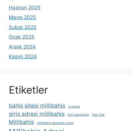
Haziran 2025
Mayıs 2025
Şubat 2025
Ocak 2025
Aralık 2024
Kasım 2024
Etiketler
bahis sitesi millibahis
e-posta
giris adresi millibahis
hızlı başlangıç
maç izle
Millibahis
millibahis abonelik açma