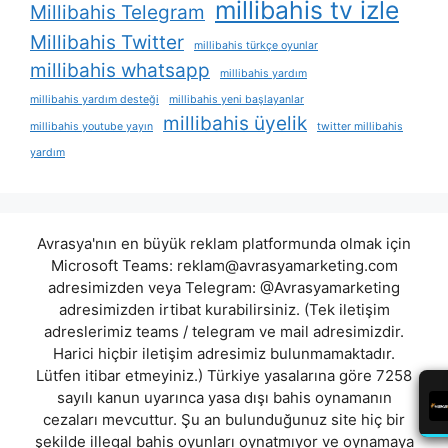
millibahis tv izle
Millibahis Telegram
Millibahis Twitter
millibahis türkçe oyunlar
millibahis whatsapp
millibahis yardım
millibahis yardım desteği
millibahis yeni başlayanlar
millibahis üyelik
millibahis youtube yayın
twitter millibahis
yardım
Avrasya'nın en büyük reklam platformunda olmak için
Microsoft Teams:
reklam@avrasyamarketing.com
adresimizden veya Telegram: @Avrasyamarketing
adresimizden irtibat kurabilirsiniz. (Tek iletişim
adreslerimiz teams / telegram ve mail adresimizdir.
Harici hiçbir iletişim adresimiz bulunmamaktadır.
Lütfen itibar etmeyiniz.) Türkiye yasalarına göre 7258
sayılı kanun uyarınca yasa dışı bahis oynamanın
cezaları mevcuttur. Şu an bulunduğunuz site hiç bir
şekilde illegal bahis oyunları oynatmıyor ve oynamaya