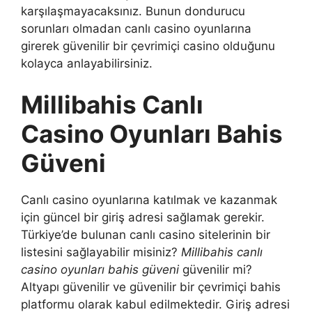
karşılaşmayacaksınız. Bunun dondurucu
sorunları olmadan canlı casino oyunlarına
girerek güvenilir bir çevrimiçi casino olduğunu
kolayca anlayabilirsiniz.
Millibahis Canlı
Casino Oyunları Bahis
Güveni
Canlı casino oyunlarına katılmak ve kazanmak
için güncel bir giriş adresi sağlamak gerekir.
Türkiye’de bulunan canlı casino sitelerinin bir
listesini sağlayabilir misiniz?
Millibahis canlı
casino oyunları bahis güveni
güvenilir mi?
Altyapı güvenilir ve güvenilir bir çevrimiçi bahis
platformu olarak kabul edilmektedir. Giriş adresi