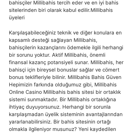
bahisçiler Millibahis tercih eder ve en iyi bahis
sitelerinden biri olarak kabul edilir.Millibahis
üyeleri
Karşılaşabileceğiniz teknik ve diğer konulara en
kapsamlı desteği sağlayan Millibahis,
bahisçilerin kazançlarını ödemekle ilgili herhangi
bir sorunu yoktur. Aktif Millibahis, önemli
finansal kazanç potansiyeli sunar. Millibahis, her
bahisçi için bireysel bonuslar sağlar ve cömert
bonus teklifleriyle bilinir. Millibahis Bahis Güven
Hepimizin farkında olduğumuz gibi, Millibahis
Online Casino Millibahis bahis sitesi bir ortaklık
sistemi sunmaktadır. Bir Millibahis ortaklığına
ihtiyaç duyuyorsunuz. Herhangi bir sorunla
karşılaşmadan üyelik sisteminin avantajlarından
yararlanabilirsiniz. Bir bahis sitesinin ortağı
olmakla ilgileniyor musunuz? Yeni kaydedilen