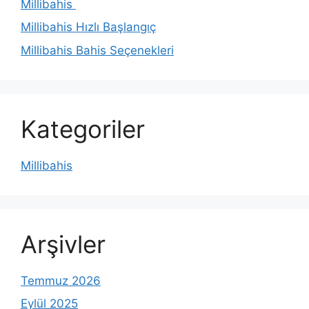
Millibahis
Millibahis Hızlı Başlangıç
Millibahis Bahis Seçenekleri
Kategoriler
Millibahis
Arşivler
Temmuz 2026
Eylül 2025