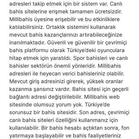
adresleri takip etmek için bir sistem var. Canlı
bahis sitelerine erişmek tamamen ücretsizdir.
Millibahis üyesine erişebilir ve bu etkinliklere
katılabilirsiniz. Ortaklık sistemini kullanarak
mevcut bahis kazançlarınızı artırabileceğinize
inanılmaktadır. Güvenli ve güvenilir bir çevrimiçi
bahis platformu olarak Türkiye’deki oyunculara
hitap etmek için yaratıldı. Spor bahisleri ve canlı
bahisler sektörün önemli yönleridir. Millibahis
adresleri ile heyecan verici bahisleriniz olabilir.
Mevcut giriş adresinizi girerek, yüksek oranlar
kazanma şansınız vardır. Bahis sitesi için geçerli
bağlantı adresi değiştirilebilir. Millibahis web
sitesinde olumsuz yorum yok. Türkiye’de
sorunsuz bir bahis sitesidir. Son adres, çevrimiçi
canlı bahis siteleri özelliğini kullanmanız için
kullanılabilir. Bir bahis hesabı açtıktan sonra, fon
yatırmaya başlayabilir ve bahis faaliyetleriniz