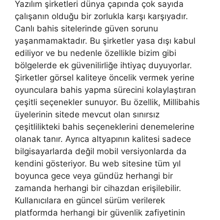
Yazılım şirketleri dünya çapında çok sayıda
çalışanın olduğu bir zorlukla karşı karşıyadır.
Canlı bahis sitelerinde güven sorunu
yaşanmamaktadır. Bu şirketler yasa dışı kabul
ediliyor ve bu nedenle özellikle bizim gibi
bölgelerde ek güvenilirliğe ihtiyaç duyuyorlar.
Şirketler görsel kaliteye öncelik vermek yerine
oyunculara bahis yapma sürecini kolaylaştıran
çeşitli seçenekler sunuyor. Bu özellik, Millibahis
üyelerinin sitede mevcut olan sınırsız
çeşitlilikteki bahis seçeneklerini denemelerine
olanak tanır. Ayrıca altyapının kalitesi sadece
bilgisayarlarda değil mobil versiyonlarda da
kendini gösteriyor. Bu web sitesine tüm yıl
boyunca gece veya gündüz herhangi bir
zamanda herhangi bir cihazdan erişilebilir.
Kullanıcılara en güncel sürüm verilerek
platformda herhangi bir güvenlik zafiyetinin