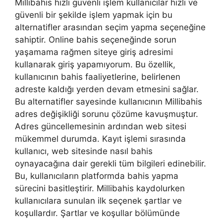
Millibahis hızlı güvenli işlem kullanıcılar hızlı ve
güvenli bir şekilde işlem yapmak için bu
alternatifler arasından seçim yapma seçeneğine
sahiptir. Online bahis seçeneğinde sorun
yaşamama rağmen siteye giriş adresimi
kullanarak giriş yapamıyorum. Bu özellik,
kullanıcının bahis faaliyetlerine, belirlenen
adreste kaldığı yerden devam etmesini sağlar.
Bu alternatifler sayesinde kullanıcının Millibahis
adres değişikliği sorunu çözüme kavuşmuştur.
Adres güncellemesinin ardından web sitesi
mükemmel durumda. Kayıt işlemi sırasında
kullanıcı, web sitesinde nasıl bahis
oynayacağına dair gerekli tüm bilgileri edinebilir.
Bu, kullanıcıların platformda bahis yapma
sürecini basitleştirir. Millibahis kaydolurken
kullanıcılara sunulan ilk seçenek şartlar ve
koşullardır. Şartlar ve koşullar bölümünde