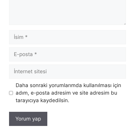
İsim
E-
posta
İnternet
sitesi
Daha sonraki yorumlarımda kullanılması için
adım, e-posta adresim ve site adresim bu
tarayıcıya kaydedilsin.