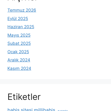
Temmuz 2026
Eylül 2025
Haziran 2025
Mayıs 2025
Şubat 2025
Ocak 2025
Aralık 2024
Kasım 2024
Etiketler
bahis sitesi millibahis
e-posta