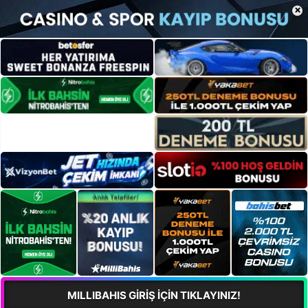
×
MILLIBAHIS GİRİŞ İÇİN TIKLAYINIZ!