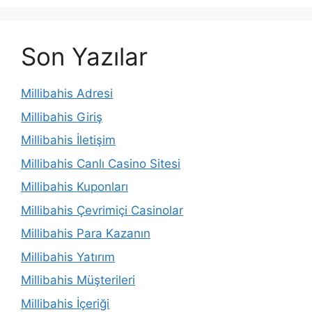
Son Yazılar
Millibahis Adresi
Millibahis Giriş
Millibahis İletişim
Millibahis Canlı Casino Sitesi
Millibahis Kuponları
Millibahis Çevrimiçi Casinolar
Millibahis Para Kazanın
Millibahis Yatırım
Millibahis Müşterileri
Millibahis İçeriği